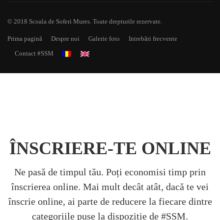
© 2018 Scoala de Soferi Mures. Toate drepturile rezervate.
Prima pagină
Despre noi
Galerie foto
Intrebări frecvente
Contact #SSM
ÎNSCRIERE-TE ONLINE
Ne pasă de timpul tău. Poți economisi timp prin
înscrierea online. Mai mult decât atât, dacă te vei
înscrie online, ai parte de reducere la fiecare dintre
categoriile puse la dispoziție de #SSM.