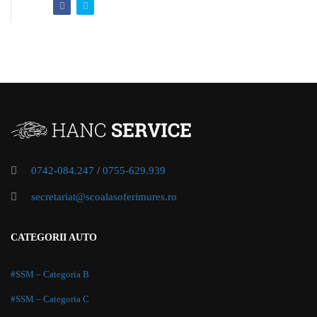
0742-084.247
/
0755-629.939
secretariat@scoalasoferimures.ro
CATEGORII AUTO
#SSM – Categoria B
#SSM – Categoria C