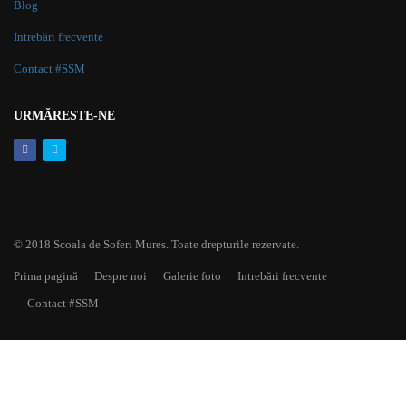
Blog
Intrebări frecvente
Contact #SSM
URMĂRESTE-NE
© 2018 Scoala de Soferi Mures. Toate drepturile rezervate.
Prima pagină
Despre noi
Galerie foto
Intrebări frecvente
Contact #SSM